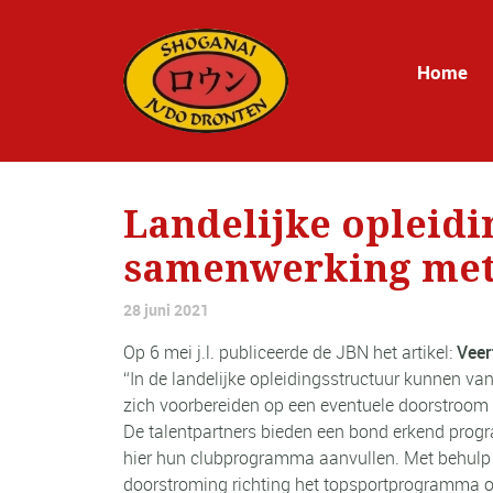
Home
Landelijke opleidi
samenwerking met 
28 juni 2021
Op 6 mei j.l. publiceerde de JBN het artikel:
Veer
“In de landelijke opleidingsstructuur kunnen va
zich voorbereiden op een eventuele doorstroom
De talentpartners bieden een bond erkend progr
hier hun clubprogramma aanvullen. Met behulp 
doorstroming richting het topsportprogramma 