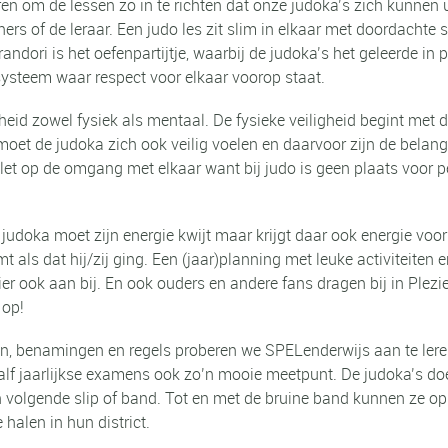
ren om de lessen zo in te richten dat onze judoka’s zich kunnen 
ners of de leraar. Een judo les zit slim in elkaar met doordachte 
ndori is het oefenpartijtje, waarbij de judoka’s het geleerde in p
 systeem waar respect voor elkaar voorop staat.
heid zowel fysiek als mentaal. De fysieke veiligheid begint met 
oet de judoka zich ook veilig voelen en daarvoor zijn de belangr
let op de omgang met elkaar want bij judo is geen plaats voor 
judoka moet zijn energie kwijt maar krijgt daar ook energie voor t
t als dat hij/zij ging. Een (jaar)planning met leuke activiteite
ier ook aan bij. En ook ouders en andere fans dragen bij in Plez
 op!
ken, benamingen en regels proberen we SPELenderwijs aan te lere
lf jaarlijkse examens ook zo’n mooie meetpunt. De judoka’s do
 volgende slip of band. Tot en met de bruine band kunnen ze op 
halen in hun district.