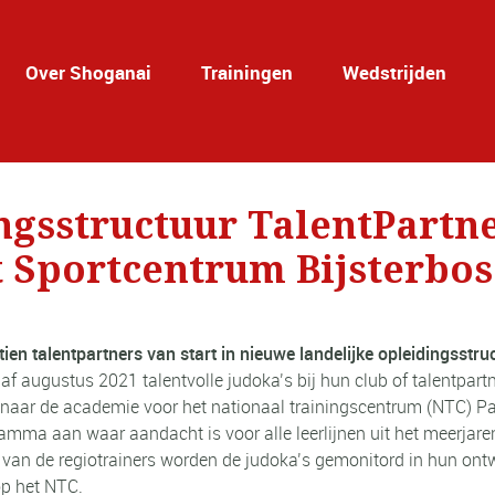
Over Shoganai
Trainingen
Wedstrijden
ngsstructuur TalentPartne
Sportcentrum Bijsterbos
tien talentpartners van start in nieuwe landelijke opleidingsstru
naf augustus 2021 talentvolle judoka’s bij hun club of talentpa
 naar de academie voor het nationaal trainingscentrum (NTC) P
amma aan waar aandacht is voor alle leerlijnen uit het meerjare
van de regiotrainers worden de judoka’s gemonitord in hun ontw
op het NTC.