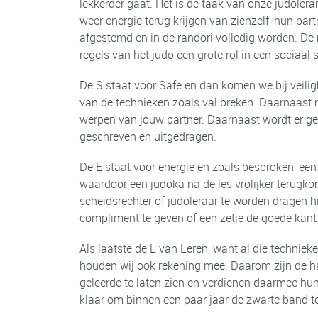
lekkerder gaat. Het is de taak van onze judolera
weer energie terug krijgen van zichzelf, hun part
afgestemd en in de randori volledig worden. De ra
regels van het judo een grote rol in een sociaal
De S staat voor Safe en dan komen we bij veilig
van de technieken zoals val breken. Daarnaast m
werpen van jouw partner. Daarnaast wordt er ge
geschreven en uitgedragen.
De E staat voor energie en zoals besproken, een 
waardoor een judoka na de les vrolijker terugkom
scheidsrechter of judoleraar te worden dragen h
compliment te geven of een zetje de goede kant
Als laatste de L van Leren, want al die technie
houden wij ook rekening mee. Daarom zijn de ha
geleerde te laten zien en verdienen daarmee hun
klaar om binnen een paar jaar de zwarte band te 