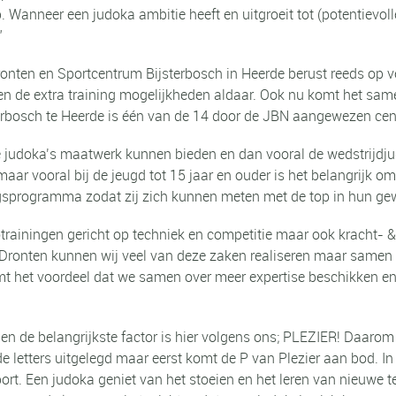
b. Wanneer een judoka ambitie heeft en uitgroeit tot (potentievol
”
en en Sportcentrum Bijsterbosch in Heerde berust reeds op vele 
en de extra training mogelijkheden aldaar. Ook nu komt het sam
rbosch te Heerde is één van de 14 door de JBN aangewezen cen
 judoka’s maatwerk kunnen bieden en dan vooral de wedstrijdjud
jk maar vooral bij de jeugd tot 15 jaar en ouder is het belangrijk 
ingsprogramma zodat zij zich kunnen meten met de top in hun ge
otrainingen gericht op techniek en competitie maar ook kracht- &
 Dronten kunnen wij veel van deze zaken realiseren maar samen s
omt het voordeel dat we samen over meer expertise beschikken en
l en de belangrijkste factor is hier volgens ons; PLEZIER! Daaro
e letters uitgelegd maar eerst komt de P van Plezier aan bod. In
 sport. Een judoka geniet van het stoeien en het leren van nieuw