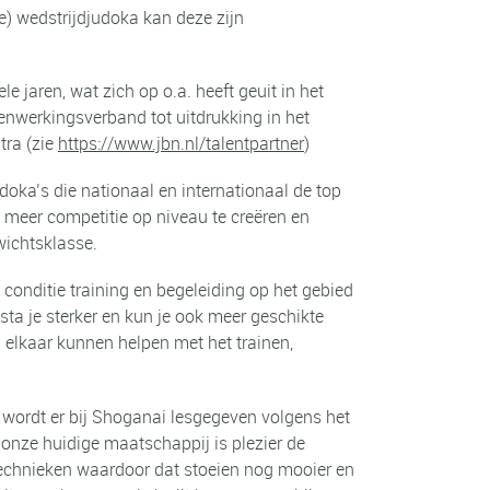
le) wedstrijdjudoka kan deze zijn
jaren, wat zich op o.a. heeft geuit in het
enwerkingsverband tot uitdrukking in het
tra (zie
https://www.jbn.nl/talentpartner
)
oka’s die nationaal en internationaal de top
om meer competitie op niveau te creëren en
wichtsklasse.
 conditie training en begeleiding op het gebied
ta je sterker en kun je ook meer geschikte
 elkaar kunnen helpen met het trainen,
m wordt er bij Shoganai lesgegeven volgens het
 onze huidige maatschappij is plezier de
e technieken waardoor dat stoeien nog mooier en