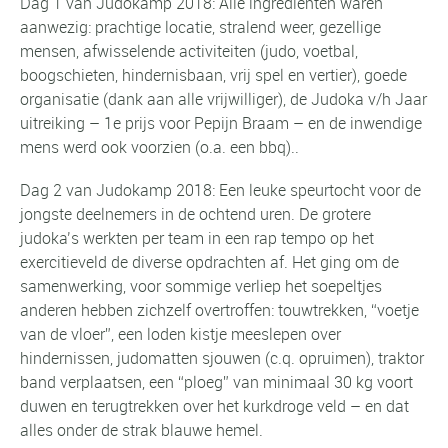
Dag 1 van Judokamp 2018: Alle ingrediënten waren
aanwezig: prachtige locatie, stralend weer, gezellige
mensen, afwisselende activiteiten (judo, voetbal,
boogschieten, hindernisbaan, vrij spel en vertier), goede
organisatie (dank aan alle vrijwilliger), de Judoka v/h Jaar
uitreiking – 1e prijs voor Pepijn Braam – en de inwendige
mens werd ook voorzien (o.a. een bbq)..
Dag 2 van Judokamp 2018: Een leuke speurtocht voor de
jongste deelnemers in de ochtend uren. De grotere
judoka’s werkten per team in een rap tempo op het
exercitieveld de diverse opdrachten af. Het ging om de
samenwerking, voor sommige verliep het soepeltjes
anderen hebben zichzelf overtroffen: touwtrekken, “voetje
van de vloer”, een loden kistje meeslepen over
hindernissen, judomatten sjouwen (c.q. opruimen), traktor
band verplaatsen, een “ploeg” van minimaal 30 kg voort
duwen en terugtrekken over het kurkdroge veld – en dat
alles onder de strak blauwe hemel.