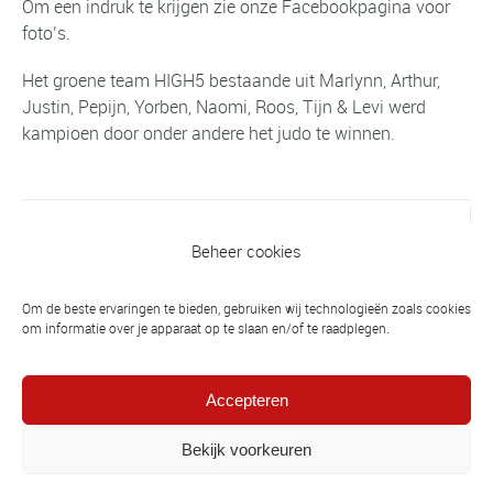
Om een indruk te krijgen zie onze Facebookpagina voor
foto’s.
Het groene team HIGH5 bestaande uit Marlynn, Arthur,
Justin, Pepijn, Yorben, Naomi, Roos, Tijn & Levi werd
kampioen door onder andere het judo te winnen.
Vorig bericht
Beheer cookies
Tijdschema 100 puntencompetitie -
vrijdag 20 juli 2018
Om de beste ervaringen te bieden, gebruiken wij technologieën zoals cookies
om informatie over je apparaat op te slaan en/of te raadplegen.
Volgend bericht
Elf judoka's pakken puntenprijs, maar
Accepteren
voor iedereen is het nu: ZOMERVAKANTIE
Bekijk voorkeuren