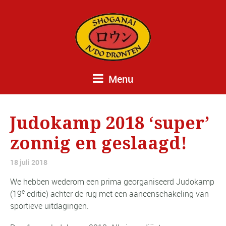
Menu
Judokamp 2018 ‘super’
zonnig en geslaagd!
18 juli 2018
We hebben wederom een prima georganiseerd Judokamp
e
(19
editie) achter de rug met een aaneenschakeling van
sportieve uitdagingen.