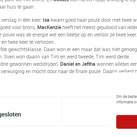
ar huis te gaan.
 verslag in één keer.
Isa
kwam goed haar poule door met twee winst
s goed voor brons.
MacKenzie
heeft het meest gejudood van iedere
ale poule was de energie wel een beetje op en verloor ze twee ke
 en twee keer te verliezen.
fde gewichtsklasse. Daan won er een maar dat was niet genoeg 
len. Sven won daarin van Tim en werd tweede, Tim werd derde.
 drie gewonnen wedstrijden.
Daniel en Jeftha
wonnen allebei een 
 verwurging en mocht door naar de finale poule. Daarin verliest h
Om de beste 
informatie ov
gesloten