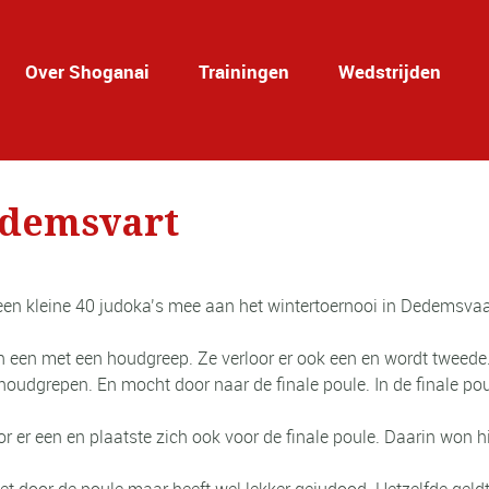
Over Shoganai
Trainingen
Wedstrijden
edemsvart
kleine 40 judoka’s mee aan het wintertoernooi in Dedemsvaart. H
 een met een houdgreep. Ze verloor er ook een en wordt tweede
 houdgrepen. En mocht door naar de finale poule. In de finale po
or er een en plaatste zich ook voor de finale poule. Daarin won h
et door de poule maar heeft wel lekker gejudood. Hetzelfde geld