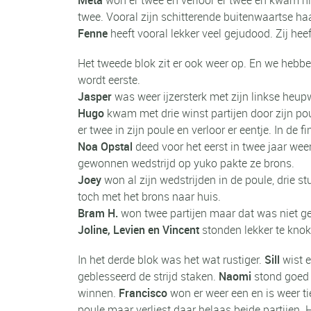
twee. Vooral zijn schitterende buitenwaartse h
Fenne
heeft vooral lekker veel gejudood. Zij heef
Het tweede blok zit er ook weer op. En we hebb
wordt eerste.
Jasper
was weer ijzersterk met zijn linkse heu
Hugo
kwam met drie winst partijen door zijn poul
er twee in zijn poule en verloor er eentje. In de 
Noa Opstal
deed voor het eerst in twee jaar wee
gewonnen wedstrijd op yuko pakte ze brons.
Joey
won al zijn wedstrijden in de poule, drie st
toch met het brons naar huis.
Bram H.
won twee partijen maar dat was niet ge
Joline, Levien en Vincent
stonden lekker te knok
In het derde blok was het wat rustiger.
Sill
wist e
geblesseerd de strijd staken.
Naomi
stond goed t
winnen.
Francisco
won er weer een en is weer ti
poule maar verliest daar helaas beide partijen. 