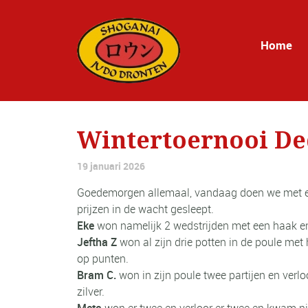
Home
Wintertoernooi D
19 januari 2026
Goedemorgen allemaal, vandaag doen we met een 
prijzen in de wacht gesleept.
Eke
won namelijk 2 wedstrijden met een haak en
Jeftha
Z
won al zijn drie potten in de poule met
op punten.
Bram C.
won in zijn poule twee partijen en verlo
zilver.
Meta
won er twee en verloor er twee en kwam ni