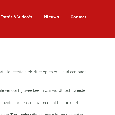
Foto’s & Video’s
Nieuws
Contact
et eerste blok zit er op en er zijn al een paar
.
ule verloor hij twee keer maar wordt toch tweede
ij beide partijen en daarmee pakt hij ook het
t voor
Tim Jonker
die er twee wint en verliest er