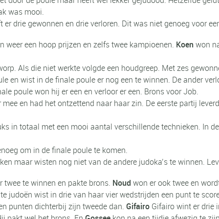
aak was mooi.
t er drie gewonnen en drie verloren. Dit was niet genoeg voor een
en weer een hoop prijzen en zelfs twee kampioenen.
Koen
won nam
pworp. Als die niet werkte volgde een houdgreep. Met zes gewonn
e en wist in de finale poule er nog een te winnen. De ander verlo
finale poule won hij er een en verloor er een. Brons voor Job.
r mee en had het ontzettend naar haar zin. De eerste partij lev
uks in totaal met een mooi aantal verschillende technieken. In de 
noeg om in de finale poule te komen.
ken maar wisten nog niet van de andere judoka’s te winnen. Le
r twee te winnen en pakte brons.
Noud
won er ook twee en wordt
e judoën wist in drie van haar vier wedstrijden een punt te sco
en punten dichterbij zijn tweede dan.
Gifairo
Gifairo wint er drie
Hij pakt wel het brons. En
Gossee
kon na een tijdje afwezig te zi