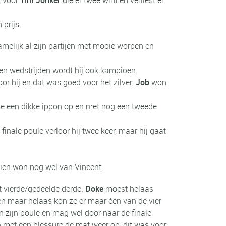
 prijs.
elijk al zijn partijen met mooie worpen en
en wedstrijden wordt hij ook kampioen.
or hij en dat was goed voor het zilver.
Job
won
erde een dikke ippon op en met nog een tweede
finale poule verloor hij twee keer, maar hij gaat
vien won nog wel van Vincent.
 vierde/gedeelde derde.
Doke
moest helaas
ren maar helaas kon ze er maar één van de vier
 in zijn poule en mag wel door naar de finale
jn met een blessure de mat weer op, dit was voor