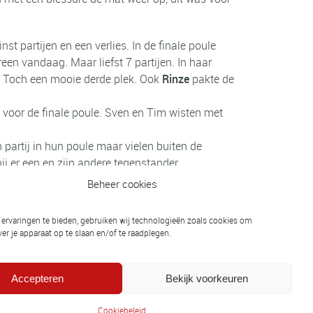
 partijen en een verlies. In de finale poule
en vandaag. Maar liefst 7 partijen. In haar
er. Toch een mooie derde plek. Ook
Rinze
pakte de
voor de finale poule. Sven en Tim wisten met
partij in hun poule maar vielen buiten de
ij er een en zijn andere tegenstander
Beheer cookies
ervaringen te bieden, gebruiken wij technologieën zoals cookies om
er je apparaat op te slaan en/of te raadplegen.
Volgend bericht
Einde bestuurslid
Accepteren
Bekijk voorkeuren
Cookiebeleid