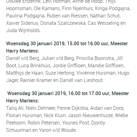
Douwe Enzerink, Levi Hofman, Anne de Hoop, Thijs
Hoornsman, Ole Kamans, Finn Nijenhuis, Kinga Podgajna,
Paulina Podgajna, Ruben van Riessen, Nathan Schut,
Xavier Siderius, Donata Szalczewska, Cas Wesseling en
Juda Wijnholds.
Woensdag 30 januari 2019, 15.00 tot 16.00 uur, Meester
Harry Martens:
Daniël v/d Berg, Julian v/d Berg, Priscilla Boonstra, Jill
Boot, Luca Brinkhuis, Jordie Griffioen, Mandie Griffioen,
Matthijs de Haan, Suze Hertong, Viviënne Huisman, Hugo
Jager, Rainier Kramer en Daniël van Lieshout.
Woensdag 30 januari 2019, 16.00 tot 17.00 uur, Meester
Harry Martens:
Taliq Ali, Niels Delmeer, Fenne Dijkstra, Aidan van Dorp,
Florian Huisman, Nick Kluin, Jason Nieuwenhuize, Wiebe
Peetoom, Robin Petersen, Younes Post, Djordy
Schuurman en Yaron v/d Woude.