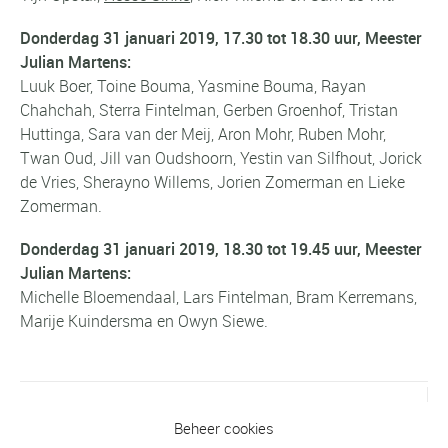
Donderdag 31 januari 2019, 17.30 tot 18.30 uur, Meester
Julian Martens:
Luuk Boer, Toine Bouma, Yasmine Bouma, Rayan
Chahchah, Sterra Fintelman, Gerben Groenhof, Tristan
Huttinga, Sara van der Meij, Aron Mohr, Ruben Mohr,
Twan Oud, Jill van Oudshoorn, Yestin van Silfhout, Jorick
de Vries, Sherayno Willems, Jorien Zomerman en Lieke
Zomerman.
Donderdag 31 januari 2019, 18.30 tot 19.45 uur, Meester
Julian Martens:
Michelle Bloemendaal, Lars Fintelman, Bram Kerremans,
Marije Kuindersma en Owyn Siewe.
Vorig bericht
Beheer cookies
Prima start 2019: eerste en tweede