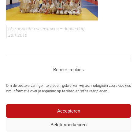
blije gezichten na examens – donderdag
28.1.2016
Vorig bericht
Beheer cookies
DK-21: met 10 judoka's naar NK-21 te
Nijmegen
Om de beste ervaringen te bieden, gebruiken wij technologieën zoals cookies
om informatie over je apparaat op te slaan en/of te raadplegen.
Volgend bericht
Sportverkiezingen 2015: Judosport
Accepteren
springt eruit
Bekijk voorkeuren