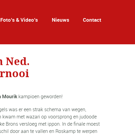
Foto’s & Video’s
Nieuws
Contact
n Ned.
ernooi
 Mourik
kampioen geworden!
egels was er een strak schema van wegen,
 en kwam met wazari op voorsprong en judoode
erke Brons versloeg met ippon. In de finale moest
schil door aan te vallen en Roskamp te werpen