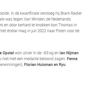
oide. In de kwartfinale versloeg hij Bram Radier
finale was tegen Van Winden; de Nederlands
rk en door keihard te knokken kon Thomas in
et drietal mag in juli 2022 naar Polen voor de
a Opstal
won zilver in de -63 kg en
Ian Nijman
as niet met een medaille beloond zagen.
Fenne
verwinningen),
Florian Huisman en Ryu