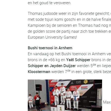
en het goud te veroveren.
Thomas judoode weer in zijn favoriete gewicht; d
met sode tsjuri komi goschi en in de halve fina
Kampioen bij de senioren en Thomas had nog no
de golden score de partij naar zich toe trekke
European University Games!
Bushi toernooi in Arnhem
En vandaag op het Bushi toernooi in Arnhem v
brons in de +66 kg en
Yaël Schipper
brons in de
de
Schipper en Jayden Duijzer
werden 5
en liepe
de
Kloosterman
werden 7
in een grote, sterk bez
Max 