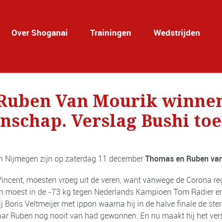
Over Shoganai
Trainingen
Wedstrijden
Ruben Van Mourik winne
schap. Verslag Bushi to
n Nijmegen zijn op zaterdag 11 december
Thomas en Ruben van
Vincent, moesten vroeg uit de veren, want vanwege de Corona r
Ruben moest in de -73 kg tegen Nederlands Kampioen Tom Radier
hij Boris Veltmeijer met ippon waarna hij in de halve finale de st
aar Ruben nog nooit van had gewonnen. En nu maakt hij het ver