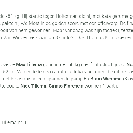
e -81 kg. Hij startte tegen Holterman die hij met kata garuma go
le pakte hij v/d Most in de golden score met een offerworp. De 
oit van hem gewonnen. Maar vandaag was zijn tactiek ijzerste
n en Van Winden verslaan op 3 shido’s. Ook Thomas Kampioen en h
eroverde
Max Tillema
goud in de -60 kg met fantastisch judo.
No
 -52 kg. Verder deden een aantal judoka’s het goed die dit hela
n net brons mis in een spannende partij. En
Bram Wiersma
(3 o
ette poule.
Nick Tillema, Ginato Florencia
wonnen 1 partij.
Tillema nr. 1