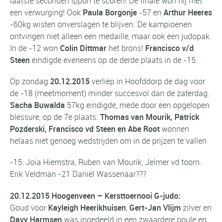
laatste seconden ippon te scoren! De finale won hij met
een verwurging! Ook
Paula Borgonje
-57 en
Arthur Heeres
-60kg wisten onverslagen te blijven. De kampioenen
ontvingen niet alleen een medaille, maar ook een judopak.
In de -12 won
Colin Dittmar
het brons!
Francisco v/d
Steen
eindigde eveneens op de derde plaats in de -15.
Op zondag
20.12.2015
verliep in Hoofddorp de dag voor
de -18 (meetmoment) minder succesvol dan de zaterdag.
Sacha Buwalda
57kg eindigde, mede door een opgelopen
blessure, op de 7e plaats.
Thomas van Mourik, Patrick
Pozderski, Francisco vd Steen en Abe Root
wonnen
helaas niet genoeg wedstrijden om in de prijzen te vallen
-15: Joia Hiemstra, Ruben van Mourik, Jelmer vd toorn.
Erik Veldman -21 Daniël Wassenaar???
20.12.2015 Hoogenveen – Kersttoernooi G-judo:
Goud voor
Kayleigh Heerikhuisen
,
Gert-Jan Vlijm
zilver en
Davy Harmsen
was ingedeeld in een zwaardere poule en