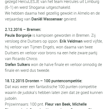
gezegd HercuLESJE van het team Hercules uit Limburg
(6-1) en werd Shoganai uitgeschakeld.
We hebben daarna heel gezellig gewokt in Almelo en de
verjaardag van
Daniël Wassenaar
gevierd.
2.12.2016 – Bremen:
Paula Borgonje
is kampioen geworden in Bremen. Zij
versloeg drie Duitsers op ippon.
Erik
Veldman
werd vijfde,
hij verloor van Tijmen Engels, won daarna van twee
Duitsers en verloor voor brons na een hele zware partij
van Ricardo Chirco.
Stefan Sulkers
won de halve finale en verloor onnodig de
finale en werd dus tweede.
18.12.2015
Dronten – 100 puntencompetitie:
Dat was weer een fantastische 100 punten competitie
waarin de judoka’s hebben laten zien dat ze goed kunnen
judoën.
Prijswinnaars: 100 pnt.
Fleur van Beek, Michelle