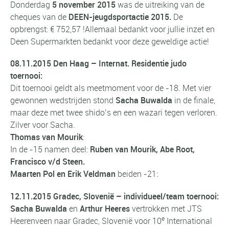
Donderdag
5 november
2015
was de uitreiking van de
cheques van de
DEEN-jeugdsportactie 2015.
De
opbrengst: € 752,57 !Allemaal bedankt voor jullie inzet en
Deen Supermarkten bedankt voor deze geweldige actie!
08.11.2015 Den Haag – Internat. Residentie judo
toernooi:
Dit toernooi geldt als meetmoment voor de -18. Met vier
gewonnen wedstrijden stond
Sacha Buwalda
in de finale,
maar deze met twee shido’s en een wazari tegen verloren.
Zilver voor Sacha.
Thomas van Mourik
:
In de -15 namen deel:
Ruben van Mourik, Abe Root,
Francisco v/d Steen.
Maarten Pol en Erik Veldman
beiden -21:
12.11.2015
Gradec,
Slovenië – individueel/team toernooi:
Sacha Buwalda
en
Arthur Heeres
vertrokken met JTS
e
Heerenveen naar Gradec, Slovenië voor 10
International