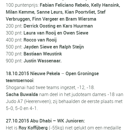
100 puntenprijs:
Fabian Feliciano Rebelo, Kelly Hansink,
Milan Kemme, Sanne Leurs, Kian Poortvliet, Stef
Verbruggen, Finn Vergeer en Bram Wiersma
200 pnt:
Derrick Oosting en Kars Huurman
300 pnt:
Laura van Rooij en Owen Siewe
400 pnt:
Rocco van Rooij
500 pnt:
Jayden Siewe en Ralph Steijn
700 pnt:
Bastiaan Weustink
900 pnt:
Justin Wassenaar.
18.10.2015 Nieuwe Pekela
–
Open Groningse
teamtoernooi
:
Shoganai had twee teams ingezet, -12, -18.
Sacha Buwalda
nam deel in het judoteam dames -18 van
Judo A7 (Heerenveen); zij behaalden de eerste plaats met
5-0, 5-0 en 4-1.
27.10.2015 Abu Dhabi – WK Junioren:
Het is
Roy Koffijberg
(-55kg) niet gelukt om een medaille