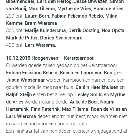
Bloemendaal, Cars den Hertog, Jesse Onwezen, Simon
van Rooij, Max Tillema, Myrthe de Vries, Roan de Vries.
200 pnt.
Laura Born, Fabian Feliciano Rebelo, Milan
Kemme, Bram Wiersma
300 pnt.
Marije Kuindersma, Derrik Oosting, Noa Opstal,
Mark de Putter, Dorien Swijnenburg
400 pnt.
Lars Wiersma.
19.12.2015 Hoogenveen
– Kersttoernooi:
Er werden goede zaken gedaan op het Kersttoernooi
Fabian Feliciano Rebelo, Rocco en Laura van Rooij,
en
Justin Wassenaar
werden kampioen en namen dus een
gouden medaille mee naar huis.
Caitlin Heerikhuisen
en
Ralph Steijn
eisten het zilver op.
Lesley Smits
en
Myrthe
de Vries
werden keurig derde.
Auke de Boer, Noami
Hartemink, Finn Raterink, Max Tillema, Roan de Vries en
Lars Wiersma
deden enorm hun best, maar kwamen niet
in aanmerking voor een podiumplaats.
Een flink aantal van hen deden eveneens vrijdagavond al