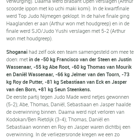
verwurging). Daarna werd Brabant Open verslagen (Arthur
scoorde ippon met ko uchi maki komi). In de kwartfinale
werd Top Judo Nijmegen geklopt. In de halve finale ging
Haaglanden er aan (Arthur won met houdgreep) en in de
finale werd SJO/Judo Yushi verslagen met 5-2 (Arthur
won met houdgreep).
Shoganai
had zelf ook een team samengesteld om mee te
doen: met
in de -50 kg Francisco van der Steen en Justin
Wassenaar, -55 kg Abe Root, -60 kg Thomas van Mourik
en Daniël Wassenaar, -66 kg Jelmer van den Toorn, -73
kg Roy de Putter, -81 kg Sebastiaan van Eck en Jasper
van den Born, +81 kg Seun Steenkens.
De eerste partij tegen Judo Made werd netjes gewonnen
(5-2); Abe, Thomas, Daniël, Sebastiaan en Jasper haalde
de overwinning binnen. Daarna werd nipt verloren van
Kodokan/Ben Rietdijk (3-4); Thomas, Daniël en
Sebastiaan wonnen en Roy en Jasper waren dichtbij een
overwinning. In de verliezersronde kregen we een zo