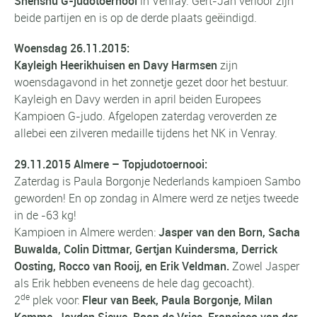
Shenshu G-judotoernooi
in Venray. Gert-Jan verloor zijn
beide partijen en is op de derde plaats geëindigd.
Woensdag 26.11.2015:
Kayleigh Heerikhuisen en Davy Harmsen
zijn
woensdagavond in het zonnetje gezet door het bestuur.
Kayleigh en Davy werden in april beiden Europees
Kampioen G-judo. Afgelopen zaterdag veroverden ze
allebei een zilveren medaille tijdens het NK in Venray.
29.11.2015 Almere – Topjudotoernooi:
Zaterdag is Paula Borgonje Nederlands kampioen Sambo
geworden! En op zondag in Almere werd ze netjes tweede
in de -63 kg!
Kampioen in Almere werden:
Jasper van den Born, Sacha
Buwalda,
Colin Dittmar, Gertjan Kuindersma, Derrick
Oosting,
Rocco van Rooij, en Erik Veldman.
Zowel Jasper
als Erik hebben eveneens de hele dag gecoacht).
de
2
plek voor:
Fleur van Beek, Paula Borgonje, Milan
Kemme, Jayden Siewe, Roan de Vries, Francisco van der