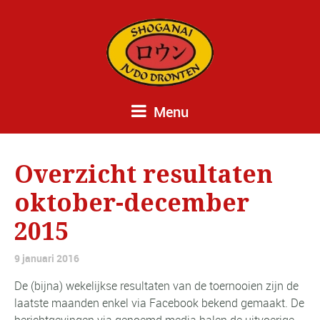
Menu
Overzicht resultaten
oktober-december
2015
9 januari 2016
De (bijna) wekelijkse resultaten van de toernooien zijn de
laatste maanden enkel via Facebook bekend gemaakt. De
berichtgevingen via genoemd media halen de uitvoerige