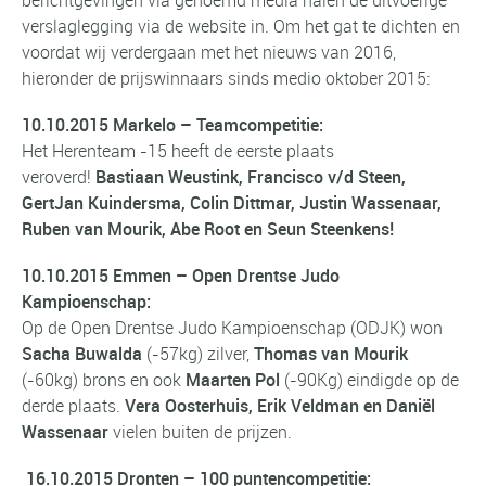
verslaglegging via de website in. Om het gat te dichten en
voordat wij verdergaan met het nieuws van 2016,
hieronder de prijswinnaars sinds medio oktober 2015:
10.10.2015 Markelo – Teamcompetitie:
Het Herenteam -15 heeft de eerste plaats
veroverd!
Bastiaan Weustink, Francisco v/d Steen,
GertJan Kuindersma, Colin Dittmar, Justin Wassenaar,
Ruben van Mourik, Abe Root en Seun Steenkens!
10.10.2015 Emmen –
Open Drentse Judo
Kampioenschap
:
Op de Open Drentse Judo Kampioenschap (ODJK) won
Sacha Buwalda
(-57kg) zilver,
Thomas van Mourik
(-60kg) brons en ook
Maarten Pol
(-90Kg) eindigde op de
derde plaats.
Vera Oosterhuis, Erik Veldman en Daniël
Wassenaar
vielen buiten de prijzen.
16.10.2015 Dronten – 100 puntencompetitie: