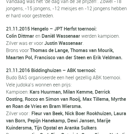
Vandaag was het ‘de dag van de 3e prijzen’. Zowel -18
jongens, -15 jongens, -12 meisjes en -12 jongens hebben
er hard voor gestreden.
21.11.2015 Hengelo – JPT Herfst toernooi:
Colin Dittmar
en
Daniël Wassenaar
werden kampioen.
Zilver was er voor
Justin Wassenaar
.
Brons voor
Thomas de Lange, Thomas van Mourik,
Maarten Pol, Francisco van der Steen en Erik Veldman.
21.11.2016 Biddinghuizen – ABK toernooi:
Budo BAS organiseerde een heel gezellig ABK toernooi.
Vele judoka’s wonnen een prijs:
Kampioen:
Kars Huurman, Milan Kemme, Derrick
Oosting,
Rocco en Simon van Rooij, Max Tillema, Myrthe
en Roan de Vries en Bram Wiersma.
Zilver voor :
Fleur van Beek, Nick Boer Rookhuizen, Laura
van Born, Pepijn Hanekamp, Dewi Jansen, Marije
Kuindersma, Tijn Opstal en Aranka Sulkers
.