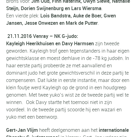
Brons voor:
Jim Oud, Finn Raterink, Owyn Siewe, Nathalie
Steijn, Dorien Swijnenburg en Lars Wiersma
.
Een vierde plek:
Lois Bandstra,
Auke de Boer, Gwen
Jansen, Jesse Onwezen en Mark de Putter
.
21.11.2016 Venray – NK G-judo:
Kayleigh Heerikhuisen en Davy Harmsen
zijn tweede
geworden. Kayleigh trof geen tegenstanders in haar eigen
gewichtsklasse en moest derhlave in de -78 kg judoën. In
haar eerste partij probeerde ze met aanvallend en
dominant judo het grote gewichtsverschil in deze partij te
compenseren. Dat lukte in eerste instantie, maar door een
klein foutje werd Kayleigh op de grond in een houdgreep
genomen. Met twee yuko’s wist ze de tweede partij wel te
winnen. Ook Davy startte het toernooi niet in zijn
voordeel. In de tweede partij scoorde hij een wazari en
yuko met een beenworp.
Gert-Jan Vlijm
heeft deelgenomen aan het
internationale