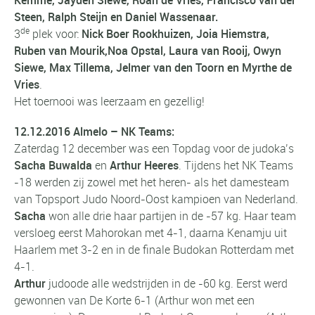
Steen, Ralph Steijn en Daniel Wassenaar.
de
3
plek voor:
Nick Boer Rookhuizen, Joia Hiemstra,
Ruben van Mourik,Noa Opstal, Laura van Rooij,
Owyn
Siewe, Max Tillema, Jelmer van den Toorn en Myrthe de
Vries
.
Het toernooi was leerzaam en gezellig!
12.12.2016 Almelo – NK Teams:
Zaterdag 12 december was een Topdag voor de judoka’s
Sacha Buwalda
en
Arthur Heeres
. Tijdens het NK Teams
-18 werden zij zowel met het heren- als het damesteam
van Topsport Judo Noord-Oost kampioen van Nederland.
Sacha
won alle drie haar partijen in de -57 kg. Haar team
versloeg eerst Mahorokan met 4-1, daarna Kenamju uit
Haarlem met 3-2 en in de finale Budokan Rotterdam met
4-1.
Arthur
judoode alle wedstrijden in de -60 kg. Eerst werd
gewonnen van De Korte 6-1 (Arthur won met een