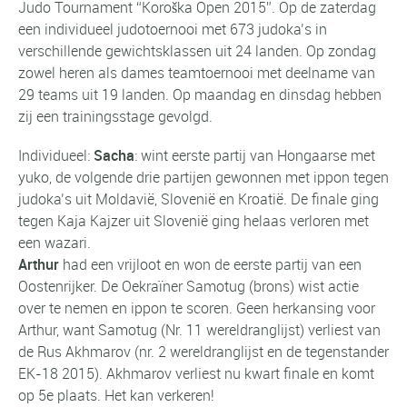
Judo Tournament “Koroška Open 2015”. Op de zaterdag
een individueel judotoernooi met 673 judoka’s in
verschillende gewichtsklassen uit 24 landen. Op zondag
zowel heren als dames teamtoernooi met deelname van
29 teams uit 19 landen. Op maandag en dinsdag hebben
zij een trainingsstage gevolgd.
Individueel:
Sacha
: wint eerste partij van Hongaarse met
yuko, de volgende drie partijen gewonnen met ippon tegen
judoka’s uit Moldavië, Slovenië en Kroatië. De finale ging
tegen Kaja Kajzer uit Slovenië ging helaas verloren met
een wazari.
Arthur
had een vrijloot en won de eerste partij van een
Oostenrijker. De Oekraïner Samotug (brons) wist actie
over te nemen en ippon te scoren. Geen herkansing voor
Arthur, want Samotug (Nr. 11 wereldranglijst) verliest van
de Rus Akhmarov (nr. 2 wereldranglijst en de tegenstander
EK-18 2015). Akhmarov verliest nu kwart finale en komt
op 5e plaats. Het kan verkeren!