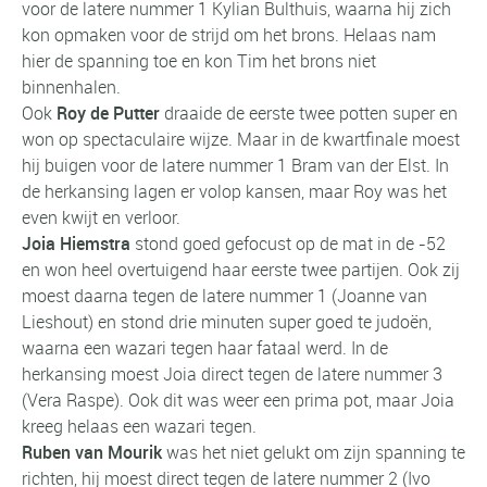
voor de latere nummer 1 Kylian Bulthuis, waarna hij zich
kon opmaken voor de strijd om het brons. Helaas nam
hier de spanning toe en kon Tim het brons niet
binnenhalen.
Ook
Roy de Putter
draaide de eerste twee potten super en
won op spectaculaire wijze. Maar in de kwartfinale moest
hij buigen voor de latere nummer 1 Bram van der Elst. In
de herkansing lagen er volop kansen, maar Roy was het
even kwijt en verloor.
Joia Hiemstra
stond goed gefocust op de mat in de -52
en won heel overtuigend haar eerste twee partijen. Ook zij
moest daarna tegen de latere nummer 1 (Joanne van
Lieshout) en stond drie minuten super goed te judoën,
waarna een wazari tegen haar fataal werd. In de
herkansing moest Joia direct tegen de latere nummer 3
(Vera Raspe). Ook dit was weer een prima pot, maar Joia
kreeg helaas een wazari tegen.
Ruben van Mourik
was het niet gelukt om zijn spanning te
richten, hij moest direct tegen de latere nummer 2 (Ivo