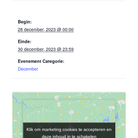
GEGEVENS
Begin:
28 december, 2023 @ 00:00
Einde:
30 december, 2023 @ 23:59
Evenement Categorie:
December
Klik om marketing cookies te accepteren en
Klik om marketing cookies te accepteren en
deze inhoud in te schakelen
deze inhoud in te schakelen