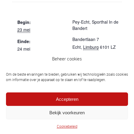
GEGEVENS
LOCATIE
Pey-Echt, Sporthal In de
Begin:
Bandert
23 mei
Bandertlaan 7
Einde:
Echt
,
Limburg
6101 LZ
24 mei
Nederland
Beheer cookies
Kosten:
€20.00
Om de beste ervaringen te bieden, gebruiken wij technologieën zoals cookies
Evenement Categorie:
om informatie over je apparaat op te slaan en/of te raadplegen.
Mei
Accepteren
16/17.05.2026 Antwerp Judo toernooi -15/-18/21+, Merks
Bekijk voorkeuren
Cookiebeleid