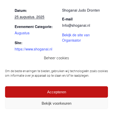
GEGEVENS
ORGANISATOR
Shoganai Judo Dronten
Datum:
25 augustus, 2025
E-mail
Info@shoganai.nl
Evenement Categorie:
Augustus
Bekijk de site van
Organisator
Site:
https://www.shoganai.nl
Beheer cookies
LOCATIE
dojo Shoganai Judo Dronten
Om de beste ervaringen te bieden, gebruiken wij technologieën zoals cookies
De Noord 63
om informatie over je apparaat op te slaan en/of te raadplegen.
Dronten
,
Flevoland
8251GM
Accepteren
22-08-2025 Trainingsdag, dojo Dronten
05/07-09-
Bekijk voorkeuren